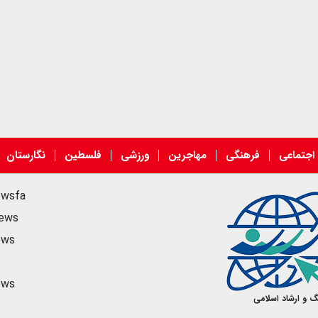
اجتماعی
فرهنگی
مهاجرین
ورزشی
فلسطین
نگارستان
ewsfa
news
ews
ews
گ و ارشاد اسلامی