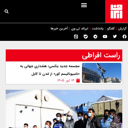
گزارش
گفتگو
یادداشت
ایراف تی وی
آخرین خبرها
راست افراطی
مجسمه جدید بنکسی؛ هشداری جهانی به
«ناسیونالیسم کور» از لندن تا کابل
۱۴ ثور ۱۴۰۵