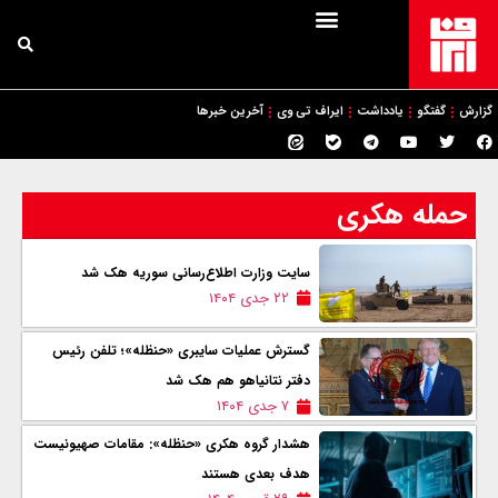
گزارش
گفتگو
یادداشت
ایراف تی وی
آخرین خبرها
حمله هکری
سایت وزارت اطلاع‌رسانی سوريه هک شد
۲۲ جدی ۱۴۰۴
گسترش عملیات سایبری «حنظله»؛ تلفن رئیس
دفتر نتانیاهو هم هک شد
۷ جدی ۱۴۰۴
هشدار گروه هکری «حنظله»: مقامات صهیونیست
هدف بعدی هستند