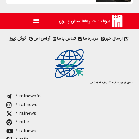
ایراف - اخبار افغانستان و ایران
ارسال خبر
درباره ما
تماس با ما
آر اس اس
گوگل نیوز
مجوز از وزارت فرهنگ و ارشاد اسلامی
/ irafnewsfa
/ iraf.news
/ irafnews
/ iraf.ir
/ irafnews