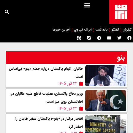
گزارش
گفتگو
یادداشت
ایراف تی وی
آخرین خبرها
بنو
طالبان: اتهام پاکستان درباره حمله «بنو» بی‌اساس
است
۲۲ ثور ۱۴۰۵
وزیر دفاع پاکستان: عملیات قاطع علیه طالبان در
افغانستان روی میز است
۲۲ ثور ۱۴۰۵
انفجار مرگبار در «بنو»؛ پاکستان سفیر طالبان را
احضار کرد