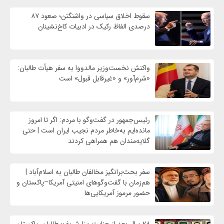
سقوط اخلاق سیاسی در واشنگتن؛ صعود ۸۷
درصدی الفاظ رکیک در ادبیات کاخ‌نشینان
واکنش نخست‌وزیر مالدووا به سفر هیأت طالبان:
«شرم‌آور» و «غیرقابل قبول» است
رئیس‌جمهور در گفت‌وگو با مردم: اگر تا امروز
مانده‌ایم به‌خاطر مردم نجیب ایران است | حتی
گلایه‌مندان هم همراهی کردند
سفر بحث‌برانگیز مخالفان طالبان به اسلام‌آباد |
هم‌زمان با گفت‌وگوهای امنیتی آمریکا–پاکستان و
حضور مرموز آمریکایی‌ها
۲۸ سال بعد از جنایت مزارشریف؛ طالبان، پاکستان