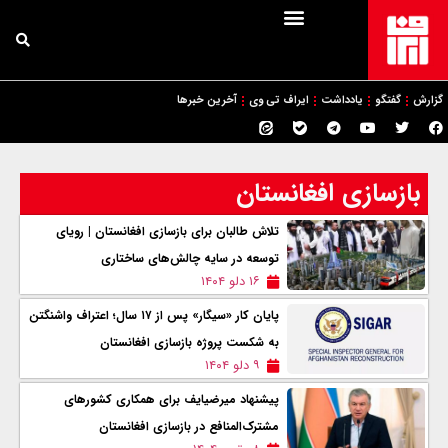
گزارش
گفتگو
یادداشت
ایراف تی وی
آخرین خبرها
بازسازی افغانستان
تلاش طالبان برای بازسازی افغانستان | رویای
توسعه در سایه چالش‌های ساختاری
۱۶ دلو ۱۴۰۴
پایان کار «سیگار» پس از ۱۷ سال؛ اعتراف واشنگتن
به شکست پروژه بازسازی افغانستان
۹ دلو ۱۴۰۴
پیشنهاد میرضیایف برای همکاری کشورهای
مشترک‌المنافع در بازسازی افغانستان