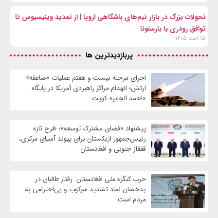
تحولات بزرگ در بازار تیم‌های باشگاهی اروپا | از تمدید وینیسیوس تا
توافق رودری با بارسلونا
۱۵ اسد ۱۴۰۵
پربازدیدترین ها
اجرای مرحله بیست و هفتم عملیات «صاعقه»
ارتش؛ انهدام مراکز راهبردی آمریکا در پایگاه
«احمد الجابر» کویت
پیشنهاد «فضای مشترک توسعه»؛ طرح تازه
رئیس‌جمهور ازبکستان برای پیوند آسیای مرکزی،
قفقاز جنوبی و افغانستان
حزب کنگره ملی افغانستان: رفتار طالبان در
بدخشان نماد تشدید سرکوب و بی‌احترامی به
مردم است