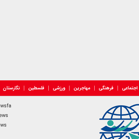
اجتماعی
فرهنگی
مهاجرین
ورزشی
فلسطین
نگارستان
ewsfa
news
ews