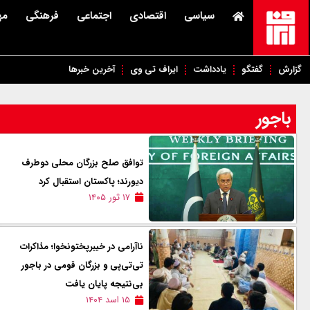
سیاسی
اقتصادی
اجتماعی
فرهنگی
مه
گزارش
گفتگو
یادداشت
ایراف تی وی
آخرین خبرها
باجور
توافق صلح بزرگان محلی دوطرف
دیورند؛ پاکستان استقبال کرد
۱۷ ثور ۱۴۰۵
ناآرامی در خیبرپختونخوا؛ مذاکرات
تی‌تی‌پی و بزرگان قومی در باجور
بی‌نتیجه پایان یافت
۱۵ اسد ۱۴۰۴