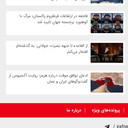
فاجعه در ارتفاعات قره‌قروم پاکستان؛ مرگ ۱۰
کوهنورد برجسته جهان تایید شد
از القاعده تا جبهه نصرت؛ جولانی: به گذشته‌ام
افتخار می‌کنم
ادعای توافق موقت درباره هرمز؛ روایت آکسیوس از
گفت‌وگوهای ایران و عمان
پرونده‌های ویژه
درباره ما
/ irafn