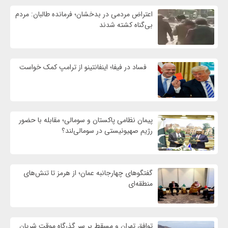
اعتراض مردمی در بدخشان؛ فرمانده طالبان: مردم
بی‌گناه کشته شدند
فساد در فیفا؛ اینفانتینو از ترامپ کمک خواست
پیمان نظامی پاکستان و سومالی؛ مقابله با حضور
رژيم صهیونیستی در سومالی‌لند؟
گفتگوهای چهارجانبه عمان؛ از هرمز تا تنش‌های
منطقه‌ای
توافق تهران و مسقط بر سر گذرگاه موقت شریان