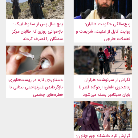
پنج‌سالگی حکومت طالبان؛
پنج سال پس از سقوط ایبک؛
روایت کابل از امنیت، شریعت و
بازخوانی روزی که طالبان مرکز
تعاملات خارجی
سمنگان را تصرف کردند
نگرانی از سرنوشت هزاران
دستاوردی تازه در زیست‌فناوری؛
پناهجوی افغان؛ اردوگاه قطر تا
بازگرداندن غیرتهاجمی بینایی با
پایان سپتامبر بسته می‌شود
قطره‌های چشمی
گزارش تازه دانشگاه جورج‌تاون: