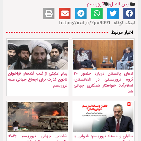
بین الملل
تروریسم
لینک کوتاه: https://iraf.ir/?p=9091
اخبار مرتبط
ادعای پاکستان درباره حضور ۲۰
پیام امنیتی از قلب قندهار؛ فراخوان
گروه تروریستی در افغانستان؛
کانون قدرت برای اجماع جهانی علیه
اسلام‌آباد خواستار همکاری جهانی
تروریسم
شد
طالبان و مسئله تروریسم؛ ناتوانی یا
شاخص جهانی تروریسم ۲۰۲۶؛