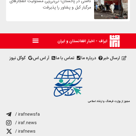
ناامنی در پاکستان؛ تی‌تی‌پی مسئولیت انفجارهای
مرگبار کبل و پشاور را پذیرفت
ایراف - اخبار افغانستان و ایران
ارسال خبر
درباره ما
تماس با ما
آر اس اس
گوگل نیوز
مجوز از وزارت فرهنگ و ارشاد اسلامی
/ irafnewsfa
/ iraf.news
/ irafnews