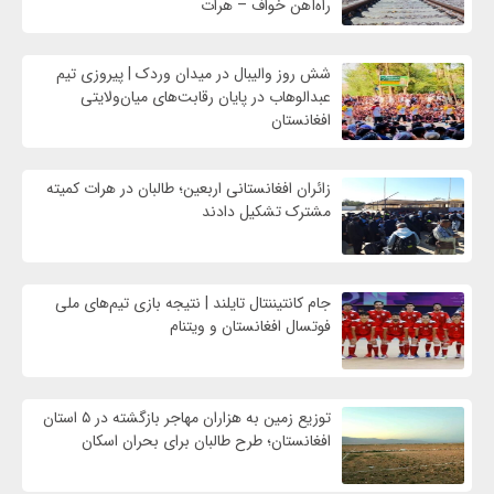
راه‌آهن خواف – هرات
شش روز والیبال در میدان وردک | پیروزی تیم
عبدالوهاب در پایان رقابت‌های میان‌ولایتی
افغانستان
زائران افغانستانی اربعین؛ طالبان در هرات کمیته
مشترک تشکیل دادند
جام کانتیننتال تایلند | نتیجه بازی تیم‌های ملی
فوتسال افغانستان و ویتنام
توزیع زمین به هزاران مهاجر بازگشته در ۵ استان
افغانستان؛ طرح طالبان برای بحران اسکان