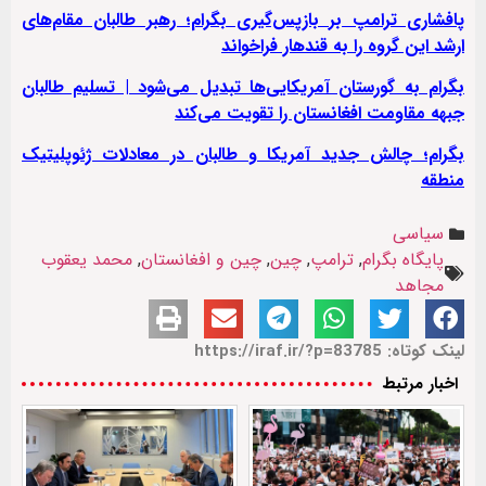
پافشاری ترامپ بر بازپس‌گیری بگرام؛ رهبر طالبان مقام‌های
ارشد این گروه را به قندهار فراخواند
بگرام به گورستان آمریکایی‌ها تبدیل می‌شود | تسلیم طالبان
جبهه مقاومت افغانستان را تقویت می‌کند
بگرام؛ چالش جدید آمریکا و طالبان در معادلات ژئوپلیتیک
منطقه
سیاسی
پایگاه بگرام
,
ترامپ
,
چین
,
چین و افغانستان
,
محمد یعقوب
مجاهد
لینک کوتاه: https://iraf.ir/?p=83785
اخبار مرتبط