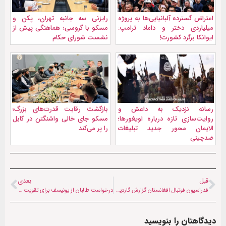
اعتراض گسترده آلبانیایی‌ها به پروژه
رایزنی سه جانبه تهران، پکن و
میلیاردی دختر و داماد ترامپ:
مسکو با گروسی؛ هماهنگی پیش از
ایوانکا برگرد کشورت!
نشست شورای حکام
رسانه نزدیک به داعش و
بازگشت رقابت قدرت‌های بزرگ؛
روایت‌سازی تازه درباره اویغورها؛
مسکو جای خالی واشنگتن در کابل
الایمان محور جدید تبلیغات
را پر می‌کند
ضدچینی
قبل
بعدی
فدراسیون فوتبال افغانستان گزارش گاردین را ادعاها بی‌اساس و مغرضانه خواند
درخواست طالبان از یونیسف برای تقویت خدمات بشردوستانه در کمپ تورخم
دیدگاهتان را بنویسید