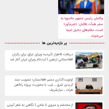
واکنش رئیس جمهور مالدووا به
سفر هیأت طالبان: «شرم‌آور»
است، مقام‌های دخیل تنبیه
می‌شوند
پر بازدیدترین ها
دریافت ۱۵هزار تأییدیه ویزای عراق برای زائران
افغانستانی اربعین | ثبت‌نام ویزای ایران آغاز شد
اولویت‌گذاری مسیر افغانستان؛ تصویب سند
کریدور شرق ـ غرب با محوریت پروژه راه‌آهن
هرات ـ مزارشریف
از محتشم و منزوی تا بلخی | نگاهی به شعر آیینی