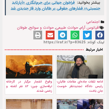
بیشتر بخوانید:
فراخوان جهانی برای جرم‌انگاری «آپارتاید
جنسیتی»؛ فشارهای حقوقی بر طالبان وارد فاز جدیدی شد
اجتماعی
اقیانوس آرام
,
حوادث طبیعی
,
حوادث و سوانح
,
طوفان
لینک کوتاه: https://iraf.ir/?p=83625
اخبار مرتبط
ادامه تلفات جاده‌ای مقامات طالبان؛
وقوع انفجار مرگبار در کارخانه
رئیس دادگاه تجدیدنظر خوست
ترقه‌سازی چین؛ ۸۲ نفر کشته و
جان باخت
زخمی شدند