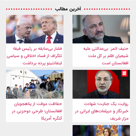
آخرین مطالب
حنیف اتمر: بی‌عدالتی علیه
فشار بی‌سابقه بر رئیس فیفا؛
شیعیان ظلم بر کل ملت
تلگراف از فساد اخلاقی و سیاسی
افغانستان است
اینفانتینو پرده برداشت
روایت یک جنایت؛ شهادت
حفاظت موقت از پناهجویان
خبرنگار و دیپلمات‌های ایرانی در
افغانستان؛ طرحی دوحزبی در
مزار شریف
کنگره آمریکا