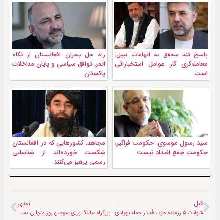
پاسخ تند محقق به اتهامات نبیل:
راه حل بحران افغانستان از نگاه
معامله‌گری کار عوامل استخباراتی
اتمر: توافق سیاسی و پایان مداخلات
است
پاکستان
سید رسول موسوی: حکومت فراگیر،
مجاهد: کشورهایی که در افغانستان
حکومت جمع اضداد نیست
شکست خورده‌اند از شناسایی
رسمی پرهیز می‌کنند
قبل
بعدی
شهادت ۵ رزمنده حزب‌الله در حمله پهپادی رژیم صهیونیستی
بزرگراه سالنگ برای سومین روز متوالی مسدود شد