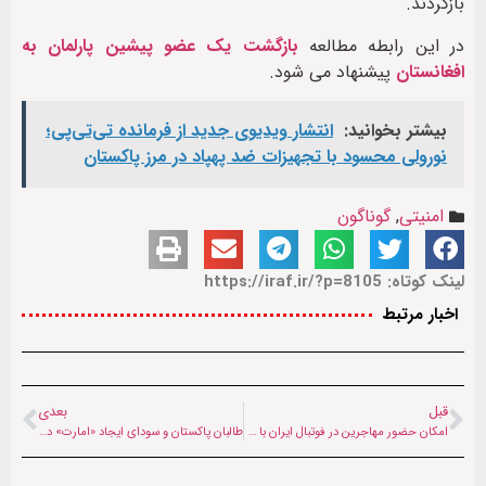
بازگردند.
در این رابطه مطالعه
بازگشت یک عضو پیشین پارلمان به
افغانستان
پیشنهاد می شود.
بیشتر بخوانید:
انتشار ویدیوی جدید از فرمانده تی‌تی‌پی؛
نورولی محسود با تجهیزات ضد پهپاد در مرز پاکستان
امنیتی
,
گوناگون
لینک کوتاه: https://iraf.ir/?p=8105
اخبار مرتبط
قبل
بعدی
امکان حضور مهاجرین در فوتبال ایران با ۳ شرط
طالبان پاکستان و سودای ایجاد «امارت» در خیبرپختونخوا