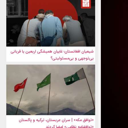
شیعیان افغانستان؛ غایبان همیشگی اربعین یا قربانی
بی‌توجهی و بی‌مسئولیتی؟
«توافق مکه» | سران عربستان، ترکیه و پاکستان
«توافقنامه نظامی» امضا کردند