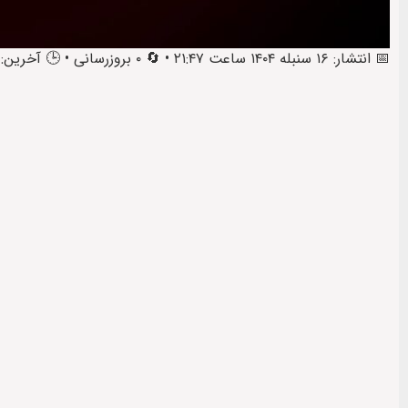
📅 انتشار: ۱۶ سنبله ۱۴۰۴ ساعت ۲۱:۴۷ • 🔄 ۰ بروزرسانی • 🕒 آخرین: ۱۷ سنبله ۱۴۰۴ ساعت ۱۴:۰۹