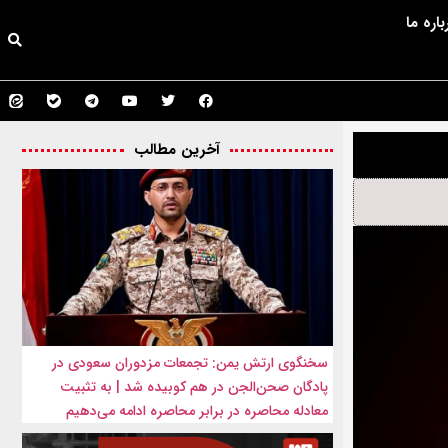
باره ما
آخرین مطالب
سخنگوی ارتش یمن: تجمعات مزدوران سعودی در
پادگان صحن‌الجن در هم کوبیده شد | به تثبیت
معادله محاصره در برابر محاصره ادامه می‌دهیم