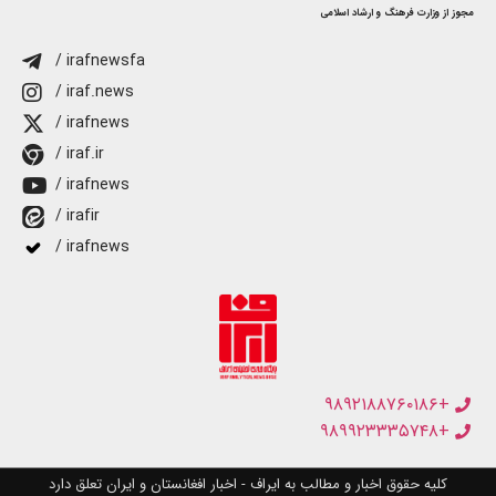
مجوز از وزارت فرهنگ و ارشاد اسلامی
/ irafnewsfa
/ iraf.news
/ irafnews
/ iraf.ir
/ irafnews
/ irafir
/ irafnews
+۹۸۹۲۱۸۸۷۶۰۱۸۶
+۹۸۹۹۲۳۳۳۵۷۴۸
کلیه حقوق اخبار و مطالب به ایراف - اخبار افغانستان و ایران تعلق دارد