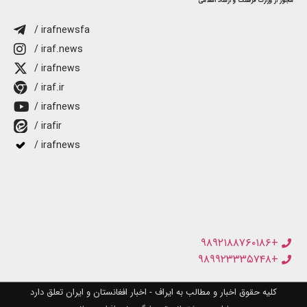
مجوز از وزارت فرهنگ و ارشاد اسلامی
/ irafnewsfa
/ iraf.news
/ irafnews
/ iraf.ir
/ irafnews
/ irafir
/ irafnews
+۹۸۹۲۱۸۸۷۶۰۱۸۶
+۹۸۹۹۲۳۳۳۵۷۴۸
کلیه حقوق اخبار و مطالب به ایراف - اخبار افغانستان و ایران تعلق دارد