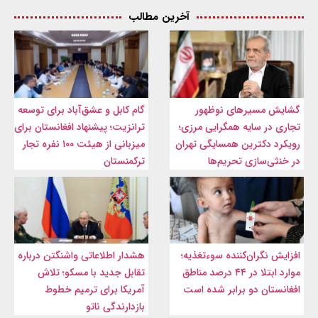
آخرین مطالب
گشایش مسیرهای نوظهور
گام کابل و عشق‌آباد برای توسعه
تجاری در سایه همگرایی مرزی؛
ترانزیت؛ پیشنهاد افغانستان برای
رویکرد دکترین همسایگی تهران
میزبانی از هیئت ۱۰۰ نفره تجار
در خنثی‌سازی تحریم‌ها
ترکمنستان
افزایش نگران‌کننده سوءتغذیه؛
هشدار اطلاعاتی واشنگتن درباره
موارد ابتلا در ۴۴ درصد مناطق
تقابل جدید با مسکو؛ تلاش
افغانستان دو برابر شده است
آمریکا برای ترمیم خطوط
بازدارندگی ناتو