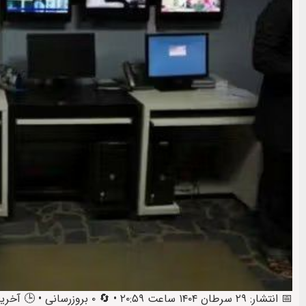
📅 انتشار: ۲۹ سرطان ۱۴۰۴ ساعت ۲۰:۵۹ • 🔄 ۰ بروزرسانی • 🕒 آخرین: ۳۰ سرطان ۱۴۰۴ ساعت ۱۳:۳۰