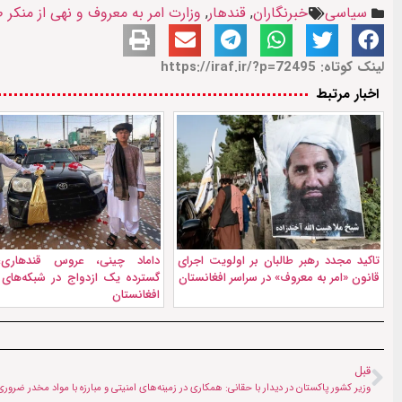
سیاسی
خبرنگاران
,
قندهار
,
وزارت امر به معروف و نهی از منکر ط
لینک کوتاه: https://iraf.ir/?p=72495
اخبار مرتبط
تاکید مجدد رهبر طالبان بر اولویت اجرای
داماد چینی، عروس قندهاری؛ 
قانون «امر به معروف» در سراسر افغانستان
گسترده یک ازدواج در شبکه‌های 
افغانستان
قبل
وزیر کشور پاکستان در دیدار با حقانی: همکاری در زمینه‌های امنیتی و مبارزه با مواد مخدر ضرو