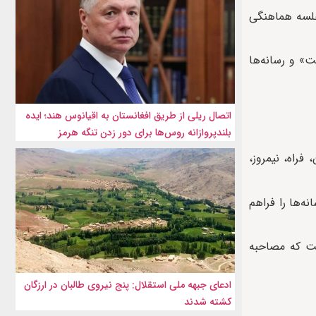
رنامه‌ای گفته است که این تصمیم دوشنبه، ۲۳ تیرماه، در جلسه هماهنگی
ت» و رسانه‌ها
اتصال ریلی از طریق افغانستان به اقیانوس هند؛ ایده
بلندپروازانه روس‌ها برای دور زدن تنگه هرمز
نورستان، فراه، نیمروز،
ه‌ها را فراهم
 است که مصاحبه
ادعای جبهه ملی استقلال: پنج نیروی طالبان در ارزگان
کشته شدند