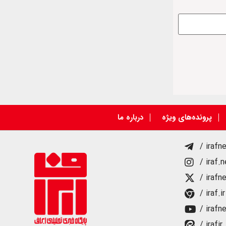
پرونده‌های ویژه
درباره ما
/ irafn
/ iraf.
/ irafn
/ iraf.ir
/ irafn
/ irafir