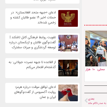
ادعای «جبهه متحد افغانستان»: در
حملات اخیر ۱۹ عضو طالبان کشته و
زخمی شده‌اند
تقویت روابط فرهنگی کابل تاشکند |
گفت‌وگوی طالبان و ازبکستان درباره
توسعه گردشگری و میراث مشترک
از القاعده تا جبهه نصرت؛ جولانی: به
گذشته‌ام افتخار می‌کنم
بحران بدخشان؛ فرمانده محلی: ۱۰ هزار
ادعای توافق موقت درباره هرمز؛
روایت آکسیوس از گفت‌وگوهای
ایران و عمان
بعدی
ه صدر ناکام ماند