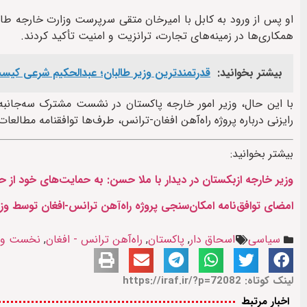
او پس از ورود به کابل با امیرخان متقی سرپرست وزارت خارجه طال
همکاری‌ها در زمینه‌های تجارت، ترانزیت و امنیت تأکید کردند.
بیشتر بخوانید:
قدرتمندترین وزیر طالبان؛ عبدالحکیم شرعی کی
با این حال، وزیر امور خارجه پاکستان در نشست مشترک سه‌جانبه 
رایزنی درباره پروژه راه‌آهن افغان-ترانس، طرف‌ها توافقنامه مطالعات
بیشتر بخوانید:
وزیر خارجه ازبکستان در دیدار با ملا حسن: به حمایت‌های خود از 
امضای توافق‌نامه امکان‌سنجی پروژه راه‌آهن ترانس-افغان توسط وزر
سیاسی
اسحاق دار
,
پاکستان
,
راه‌آهن ترانس - افغان
,
نخست وزی
لینک کوتاه: https://iraf.ir/?p=72082
اخبار مرتبط