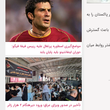
پاکستان را به
مه باعث گسترش
تر روابط میان
موضع‌گیری اسطوره پرتغال علیه رییس فیفا؛ فیگو:
دوران اینفانتینو باید پایان یابد
تأخیر در صدور ویزای عراق؛ ورود دیرهنگام ۲ هزار زائر