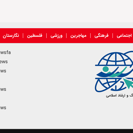
اجتماعی
فرهنگی
مهاجرین
ورزشی
فلسطین
نگارستان
ewsfa
news
ews
ews
گ و ارشاد اسلامی
ews