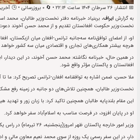
📅 انتشار: ۲۶ سرطان ۱۴۰۴ ساعت ۲۲:۱۴ • 🔄 ۰ بروزرسانی • 🕒 آخرین: ۲۷ سرطان ۱۴۰۴ ساعت ۱۸:۳۲
به گزارش
ایراف
، بربنیاد خبرنامه دفتر نخست‌وزیر طالبان، محمد اس
نخست‌وزیر حکومت افغانستان تقدیم و از محمد حسن آخوند دعوت کر
او، از امضای توافق‌نامه سه‌جانبه ترانس-افغان میان ازبکستان، ا
هرچه بیشتر همکاری‌های تجاری و اقتصادی میان سه کشور خواهد 
در همین حال، خبرنامه نگاشته: محمد حسن آخوند، در این دیدار، اب
افغانستان و پاکستان مؤثر واقع شود.
ملا حسن، ضمن اشاره به توافقنامه افغان-ترانس تصریح کرد: ما تا 
نخست‌وزیر طالبان، همچنین تلاش‌های دو جانبه در زمینه رفع مشکلا
این مقام بلندپایه طالبان همچنین تاکید کرد: با زبان زور و تهدید
او در پایان افزود، در فرصت مناسب به اسلام‌آباد سفر خواهد کرد.
وزیر امور خارجه پاکستان ظهر امروز(پنجشنبه، ۲۶ تیرماه) در راس یک هیئت بلند رتبه وارد کابل شد.
دار، در این سفر رسمی یک روزه از سوی محمد نعیم معاون مالی و ادار