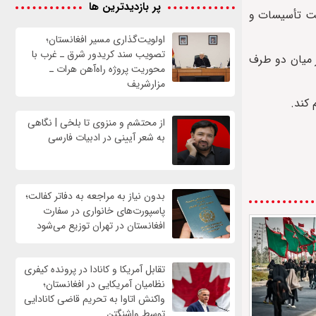
پر بازدیدترین ها
نیت تأسیسات و
اولویت‌گذاری مسیر افغانستان؛
تصویب سند کریدور شرق ـ غرب با
 مصر میان دو طرف
محوریت پروژه راه‌آهن هرات ـ
مزارشریف
 کند.
از محتشم و منزوی تا بلخی | نگاهی
به شعر آیینی در ادبیات فارسی
بدون نیاز به مراجعه به دفاتر کفالت؛
پاسپورت‌های خانواری در سفارت
افغانستان در تهران توزیع می‌شود
تقابل آمریکا و کانادا در پرونده کیفری
نظامیان آمریکایی در افغانستان؛
واکنش اتاوا به تحریم قاضی کانادایی
توسط واشنگتن