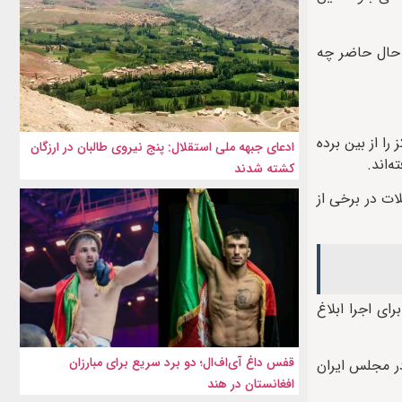
ر حال حاضر چه
را از بین برده
ادعای جبهه ملی استقلال: پنج نیروی طالبان در ارزگان
‌اند.
کشته شدند
ات در برخی از
می» را برای اجرا ابلاغ
قفس داغ آی‌اف‌ال؛ دو برد سریع برای مبارزان
ر مجلس ایران
افغانستان در هند