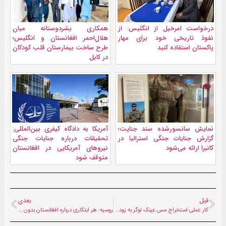
درخواست امرخیل از انگلیس: از
همکاری بشردوستانه میان
نفوذ تاریخی خود برای مهار
هلال‌احمر افغانستان و انگلیس؛
پاکستان استفاده کنید
طرح ساخت بیمارستان قلب کودکان
در کابل
نمایش سانسورشده سند جنایت؛
آمریکا به دادگاه کیفری بین‌المللی:
گزارش جنایات جنگی استرالیا در
تحقیقات درباره جنایات جنگی
کانبرا ارائه می‌شود
نیروهای آمریکایی در افغانستان
متوقف شود
قبل
بعدی
کار عملی استخراج مس عینک لوگر به زودی آغاز می‌شود
روسیه: هر ابتکاری درباره افغانستان بدون حمایت کابل و منطقه محکوم به شکست‌ است