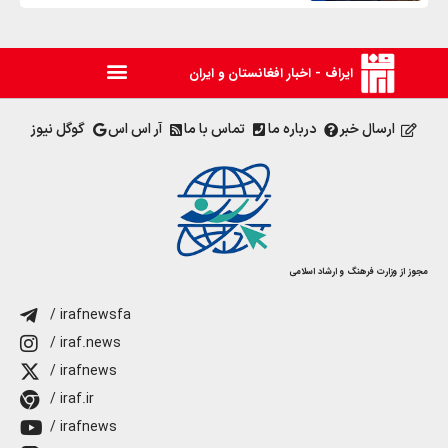
ایراف - اخبار افغانستان و ایران
ارسال خبر
درباره ما
تماس با ما
آر اس اس
گوگل نیوز
مجوز از وزارت فرهنگ و ارشاد اسلامی
/ irafnewsfa
/ iraf.news
/ irafnews
/ iraf.ir
/ irafnews