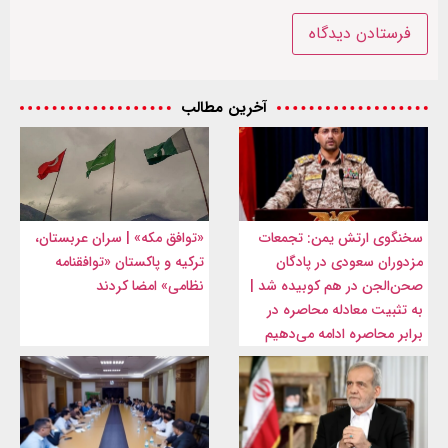
آخرین مطالب
سخنگوی ارتش یمن: تجمعات
«توافق مکه» | سران عربستان،
مزدوران سعودی در پادگان
ترکیه و پاکستان «توافقنامه
صحن‌الجن در هم کوبیده شد |
نظامی» امضا کردند
به تثبیت معادله محاصره در
برابر محاصره ادامه می‌دهیم