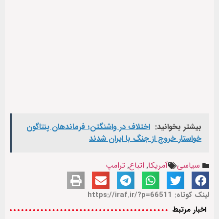
بیشتر بخوانید:
اختلاف در واشنگتن؛ فرماندهان پنتاگون
خواستار خروج از جنگ با ایران شدند
سیاسی
آمریکا
,
اتباع
,
ترامپ
لینک کوتاه: https://iraf.ir/?p=66511
اخبار مرتبط