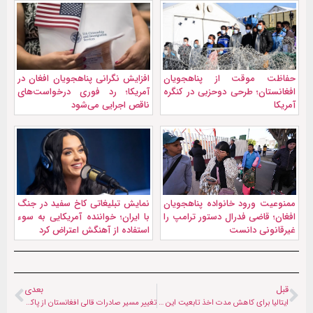
حفاظت موقت از پناهجویان
افزایش نگرانی پناهجویان افغان در
افغانستان؛ طرحی دوحزبی در کنگره
آمریکا؛ رد فوری درخواست‌های
آمریکا
ناقص اجرایی می‌شود
ممنوعیت ورود خانواده پناهجویان
نمايش تبليغاتی کاخ سفید در جنگ
افغان؛ قاضی فدرال دستور ترامپ را
با ایران؛ خواننده آمریکایی به سوء
غیرقانونی دانست
استفاده از آهنگش اعتراض کرد
قبل
بعدی
ایتالیا برای کاهش مدت اخذ تابعیت این کشور همه‌پرسی برگزار کرد
تغییر مسیر صادرات قالی افغانستان از پاکستان به ایران و ترکیه