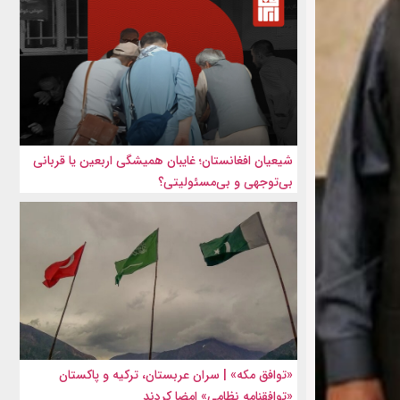
شیعیان افغانستان؛ غایبان همیشگی اربعین یا قربانی
بی‌توجهی و بی‌مسئولیتی؟
«توافق مکه» | سران عربستان، ترکیه و پاکستان
«توافقنامه نظامی» امضا کردند