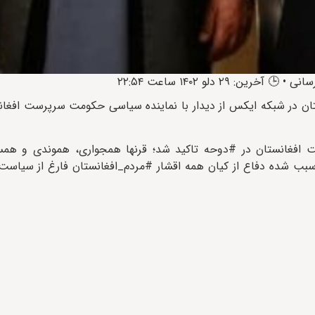
تان در شبکه ایکس از دیدار با نماینده سیاسی حکومت سرپرست افغان
افغانستان در #دوحه تاکید شد؛ قرنها همجواری، هموندی و همسا
ب شده دفاع از کیان همه اقشار #مردم_افغانستان فارغ از سیاست‌