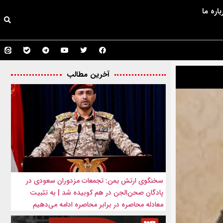
باره ما
آخرین مطالب
سخنگوی ارتش یمن: تجمعات مزدوران سعودی در
پادگان صحن‌الجن در هم کوبیده شد | به تثبیت
معادله محاصره در برابر محاصره ادامه می‌دهیم