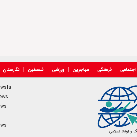
اجتماعی
فرهنگی
مهاجرین
ورزشی
فلسطین
نگارستان
ewsfa
news
ews
ews
گ و ارشاد اسلامی