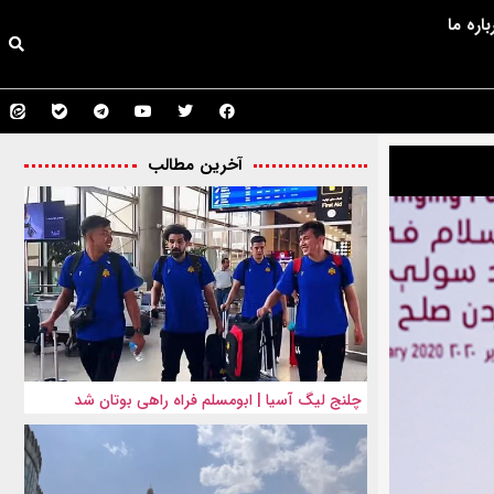
باره ما
آخرین مطالب
چلنج لیگ آسیا | ابومسلم فراه راهی بوتان شد