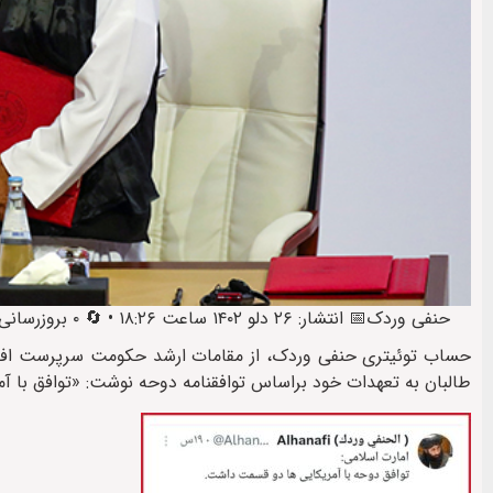
حنفی وردک
📅 انتشار: ۲۶ دلو ۱۴۰۲ ساعت ۱۸:۲۶ • 🔄 ۰ بروزرسانی • 🕒 آخرین: ۲۶ دلو ۱۴۰۲ ساعت ۲۱:۴۶
حساب توئیتری حنفی وردک، از مقامات ارشد حکومت سرپرست افغانس
طالبان به تعهدات خود براساس توافقنامه دوحه نوشت: «توافق با آ