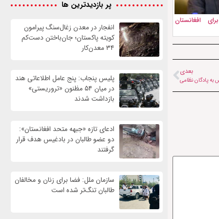
پر بازدیدترین ها
رای افغانستان
انفجار در معدن زغال‌سنگ پیرامون
کویته پاکستان؛ جان‌باختن دست‌کم
۳۴ معدن‌کار
بعدی
پلیس پنجاب: پنج عامل اطلاعاتی هند
 به پادگان نظامی
در میان ۵۴ مظنون «تروریستی»
بازداشت شدند
ادعای تازه «جبهه متحد افغانستان»:
دو عضو طالبان در بادغیس هدف قرار
گرفتند
سازمان ملل: فضا برای زنان و مخالفان
طالبان تنگ‌تر شده است