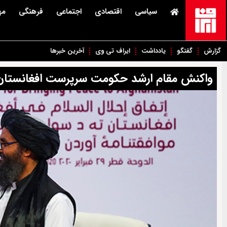
سیاسی
اقتصادی
اجتماعی
فرهنگی
مه
گزارش
گفتگو
یادداشت
ایراف تی وی
آخرین خبرها
واکنش مقام ارشد حکومت سرپرست افغانستان ب