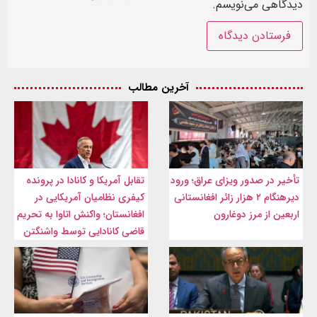
دیدگاهی می‌نویسم.
آخرین مطالب
تأخیر در صدور ویزای عراق؛ ورود
تقابل آمریکا و کانادا در پرونده
دیرهنگام ۲ هزار زائر افغانستانی
کیفری نظامیان آمریکایی در
اربعین از مرز دوغارون
افغانستان؛ واکنش اتاوا به تحریم
قاضی کانادایی توسط واشنگتن