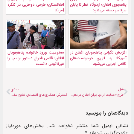
پناهجوی افغان؛ اردوگاه قطر تا پایان
افغانستان؛ طرحی دوحزبی در کنگره
سپتامبر بسته می‌شود
آمریکا
افزایش نگرانی پناهجویان افغان در
ممنوعیت ورود خانواده پناهجویان
آمریکا؛ رد فوری درخواست‌های
افغان؛ قاضی فدرال دستور ترامپ را
ناقص اجرایی می‌شود
غیرقانونی دانست
قبل
بعدی
طرح «حمایت از مهاجران افغان در معرض خطر» به مقام‌های پاکستانی ارائه شد
گسترش همکاری‌های اقتصادی؛ نتایج سفر هیات ایرانی به افغانستان
دیدگاهتان را بنویسید
نشانی ایمیل شما منتشر نخواهد شد.
بخش‌های موردنیاز
علامت‌گذاری شده‌اند
*