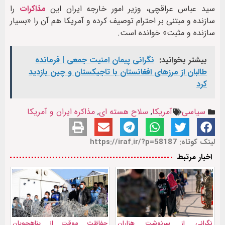
سید عباس عراقچی، وزیر امور خارجه ایران این
مذاکرات
را
سازنده و مبتنی بر احترام توصیف کرده و آمریکا هم آن را «بسیار
سازنده و مثبت» خوانده است.
بیشتر بخوانید:
نگرانی پیمان امنیت جمعی | فرمانده
طالبان از مرزهای افغانستان با تاجیکستان و چین بازدید
کرد
سیاسی
آمریکا
,
سلاح هسته ای
,
مذاکره ایران و آمریکا
لینک کوتاه: https://iraf.ir/?p=58187
اخبار مرتبط
نگرانی از سرنوشت هزاران
حفاظت موقت از پناهجویان