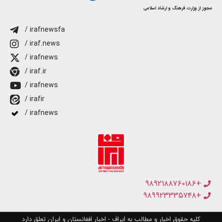
مجوز از وزارت فرهنگ و ارشاد اسلامی
/ irafnewsfa
/ iraf.news
/ irafnews
/ iraf.ir
/ irafnews
/ irafir
/ irafnews
+۹۸۹۲۱۸۸۷۶۰۱۸۶
+۹۸۹۹۲۳۳۳۵۷۴۸
کلیه حقوق اخبار و مطالب به ایراف - اخبار افغانستان و ایران تعلق دارد