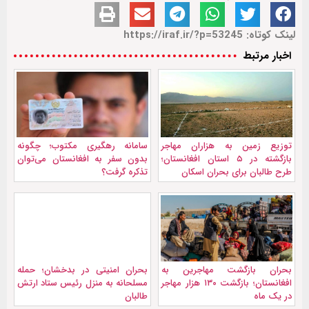
لینک کوتاه: https://iraf.ir/?p=53245
اخبار مرتبط
توزیع زمین به هزاران مهاجر
سامانه رهگیری مکتوب؛ چگونه
بازگشته در ۵ استان افغانستان؛
بدون سفر به افغانستان می‌توان
طرح طالبان برای بحران اسکان
تذکره گرفت؟
بحران بازگشت مهاجرین به
بحران امنیتی در بدخشان؛ حمله
افغانستان؛ بازگشت ۱۳۰ هزار مهاجر
مسلحانه به منزل رئیس ستاد ارتش
در یک ماه
طالبان