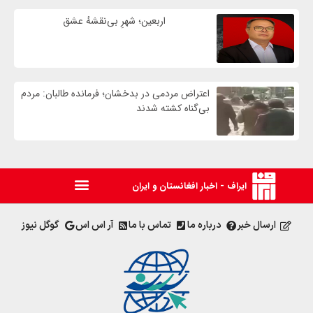
اربعین؛ شهرِ بی‌نقشهٔ عشق
اعتراض مردمی در بدخشان؛ فرمانده طالبان: مردم
بی‌گناه کشته شدند
ایراف - اخبار افغانستان و ایران
ارسال خبر
درباره ما
تماس با ما
آر اس اس
گوگل نیوز