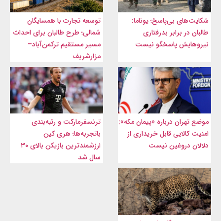
شکایت‌های بی‌پاسخ؛ یوناما:
توسعه تجارت با همسایگان
طالبان در برابر بدرفتاری
شمالی؛ طرح طالبان برای احداث
نیروهایش پاسخگو نیست
مسیر مستقیم ترکمن‌آباد–
مزارشریف
موضع تهران درباره «پیمان مکه»:
ترنسفرمارکت و رتبه‌بندی
امنیت کالایی قابل خریداری از
باتجربه‌ها؛ هری کین
دلالان دروغین نیست
ارزشمندترین بازیکن بالای ۳۰
سال شد