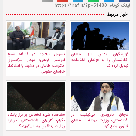
لینک کوتاه: https://iraf.ir/?p=51403
اخبار مرتبط
گزارشگران بدون مرز؛ طالبان
تسهیل مبادلات در گذرگاه شیخ
افغانستان را به «زندان اطلاعات»
ابونصر فراهی؛ دیدار سرکنسول
تبدیل کرده‌اند
حکومت طالبان در مشهد با استاندار
خراسان جنوبی
قاچاق داروهای بی‌کیفیت در
مشاهده شیء ناشناس بر فراز پایگاه
افغانستان؛ وزارت بهداشت طالبان
بگرام؛ کاربران افغانستانی درباره
قانون وضع کرد
روایت پنتاگون چه می‌گویند؟