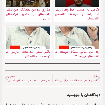
نگاهی به اهمیت حمل‌ونقل ریلی
برگزاری سومین نمایشگاه بین‌المللی
در رشد و توسعه اقتصادی
افغانستان با حضور شرکت‌های
افغانستان
ایرانی
راه حل نهایی مسأله توسعه در
تأثیر منفی مداخلات خارجی بر
افغانستان چیست؟
توسعه در افغانستان
قبل
بعدی
اخراج ۲۰ هزار تبعه افغانستان از مرز دوغارون که غیرقانونی وارد ایران شده بودند
دیدار متقی با نماینده روسیه در امور اقلیمی
دیدگاهتان را بنویسید
نشانی ایمیل شما منتشر نخواهد شد.
بخش‌های موردنیاز