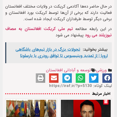
در حال حاضر ده‌ها آکادمی کریکت در ولایات مختلف افغانستان
فعالیت دارند که برخی از آن‌ها توسط کریکت بورد افغانستان و
برخی دیگر توسط طرفداران کریکت ایجاد شده است.
در این رابطه مطالعه
تیم ملی کریکت افغانستان به مصاف
نیوزیلند می رود
پیشنهاد می شود
بیشتر بخوانید:
تحولات بزرگ در بازار تیم‌های باشگاهی
اروپا | از تمدید وینیسیوس تا توافق رودری با بارسلونا
ورزشی
توسعه و آبادانی افغانستان
لینک کوتاه: https://iraf.ir/?p=5130
اخبار مرتبط