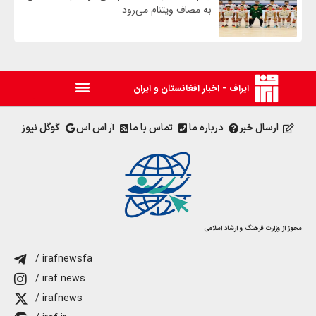
به مصاف ویتنام می‌رود
ایراف - اخبار افغانستان و ایران
ارسال خبر
درباره ما
تماس با ما
آر اس اس
گوگل نیوز
مجوز از وزارت فرهنگ و ارشاد اسلامی
/ irafnewsfa
/ iraf.news
/ irafnews