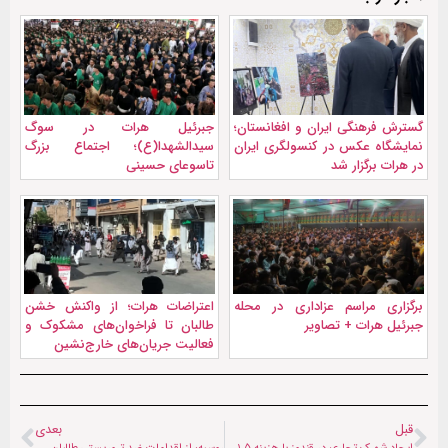
گسترش فرهنگی ایران و افغانستان؛
جبرئیل هرات در سوگ
نمایشگاه عکس در کنسولگری ایران
سیدالشهدا(ع)؛ اجتماع بزرگ
در هرات برگزار شد
تاسوعای حسینی
برگزاری مراسم عزاداری در محله
اعتراضات هرات؛ از واکنش خشن
جبرئیل هرات + تصاویر
طالبان تا فراخوان‌های مشکوک و
فعالیت جریان‌های خارج‌نشین
قبل
بعدی