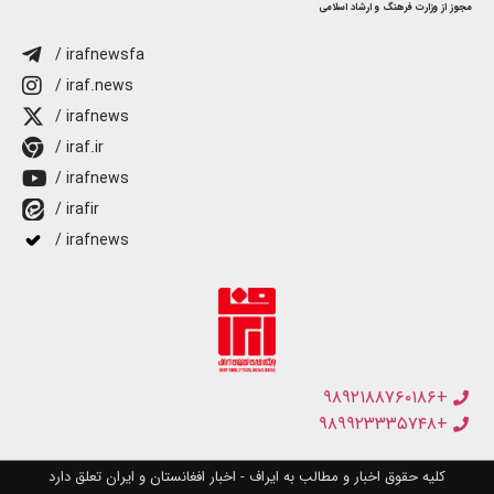
مجوز از وزارت فرهنگ و ارشاد اسلامی
/ irafnewsfa
/ iraf.news
/ irafnews
/ iraf.ir
/ irafnews
/ irafir
/ irafnews
+۹۸۹۲۱۸۸۷۶۰۱۸۶
+۹۸۹۹۲۳۳۳۵۷۴۸
کلیه حقوق اخبار و مطالب به ایراف - اخبار افغانستان و ایران تعلق دارد