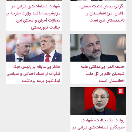
نگرانی پیمان امنیت جمعی؛
شهادت‌ دیپلمات‌های ایرانی در
طالبان: مرز افغانستان و
مزارشریف؛ تأکید وزارت خارجه بر
تاجیکستان امن است
مجازات آمران و عاملان این
جنایت تروریستی
حنیف اتمر: بی‌عدالتی علیه
فشار بی‌سابقه بر رئیس فیفا؛
شیعیان ظلم بر کل ملت
تلگراف از فساد اخلاقی و سیاسی
افغانستان است
اینفانتینو پرده برداشت
روایت یک جنایت؛ شهادت
خبرنگار و دیپلمات‌های ایرانی در