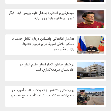
موضع‌گیری اسطوره پرتغال علیه رییس فیفا؛ فیگو:
دوران اینفانتینو باید پایان یابد
هشدار اطلاعاتی واشنگتن درباره تقابل جدید با
مسکو؛ تلاش آمریکا برای ترمیم خطوط
بازدارندگی ناتو
فراخوان طالبان: تجار افغان مقیم ایران در
افغانستان سرمایه‌گذاری کنند
روایت‌های متناقض از تحرکات نظامی آمریکا در
«عین‌الاسد»؛ تکذیب بغداد، تأیید منابع میدانی