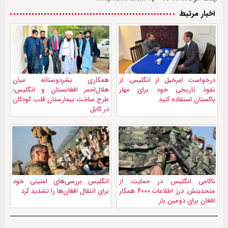
اخبار مرتبط
درخواست امرخیل از انگلیس: از
همکاری بشردوستانه میان
نفوذ تاریخی خود برای مهار
هلال‌احمر افغانستان و انگلیس؛
پاکستان استفاده کنید
طرح ساخت بیمارستان قلب کودکان
در کابل
ناکامی انگلیس در حمایت از
انگلیس بررسی‌های امنیتی خود
متحدینش: درز اطلاعات ۴۰۰۰ همکار
برای انتقال افغان‌ها را تشدید کرد
افغان برای دومین بار