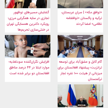
«توافق مکه» | سران عربستان،
گشایش مسیرهای نوظهور
ترکیه و پاکستان «توافقنامه
تجاری در سایه همگرایی مرزی؛
نظامی» امضا کردند
رویکرد دکترین همسایگی تهران
در خنثی‌سازی تحریم‌ها
گام کابل و عشق‌آباد برای توسعه
افزایش نگران‌کننده سوءتغذیه؛
ترانزیت؛ پیشنهاد افغانستان برای
موارد ابتلا در ۴۴ درصد مناطق
میزبانی از هیئت ۱۰۰ نفره تجار
افغانستان دو برابر شده است
ترکمنستان