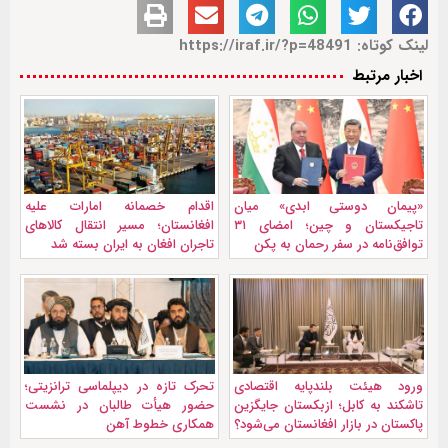
لینک کوتاه: https://iraf.ir/?p=48491
اخبار مرتبط
«پیمان دوستی ابدی» میان
اقدام خصمانه امارات علیه
تاجیکستان و چین؛ امضای ۳۱
افغانستان؛ مسیر انتقال کالاهای
توافق‌نامه در سفر رحمان به پکن
تاجران افغان به ایران بسته شد
ورود هیئت بلندپایه اقتصادی
تحرک تازه در دیپلماسی ترانزیتی؛
تاشکند به کابل؛ ازبکستان جایگزین
حضور هیأت طالبان در نشست
پاکستان در بازار افغانستان می‌شود؟
همکاری خطوط آهن