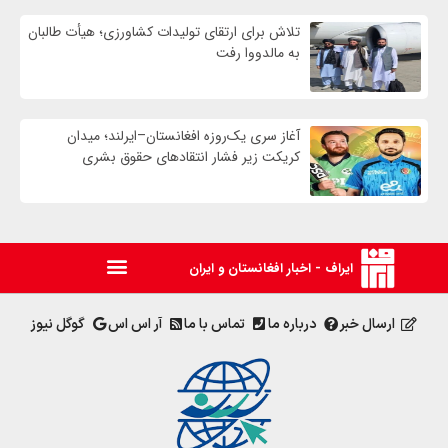
تلاش برای ارتقای تولیدات کشاورزی؛ هیأت طالبان
به مالدووا رفت
آغاز سری یک‌روزه افغانستان–ایرلند؛ میدان
کریکت زیر فشار انتقادهای حقوق بشری
ایراف - اخبار افغانستان و ایران
ارسال خبر
درباره ما
تماس با ما
آر اس اس
گوگل نیوز