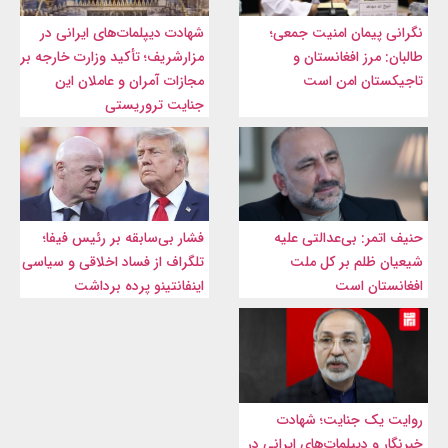
نگرانی پیمان امنیت جمعی؛
شهادت‌ دیپلمات‌های ایرانی در
طالبان: مرز افغانستان و
مزارشریف؛ تأکید وزارت خارجه بر
تاجیکستان امن است
مجازات آمران و عاملان این
جنایت تروریستی
حنیف اتمر: بی‌عدالتی علیه
فشار بی‌سابقه بر رئیس فیفا؛
شیعیان ظلم بر کل ملت
تلگراف از فساد اخلاقی و سیاسی
افغانستان است
اینفانتینو پرده برداشت
روایت یک جنایت؛ شهادت
خبرنگار و دیپلمات‌های ایرانی در