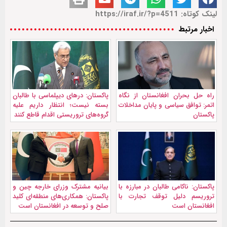
لینک کوتاه: https://iraf.ir/?p=4511
اخبار مرتبط
راه حل بحران افغانستان از نگاه
پاکستان: درهای دیپلماسی با طالبان
اتمر: توافق سیاسی و پایان مداخلات
بسته نیست؛ انتظار داریم علیه
پاکستان
گروه‌های تروریستی اقدام قاطع کنند
پاکستان: ناکامی طالبان در مبارزه با
بیانیه مشترک وزرای خارجه چین و
تروریسم دلیل توقف تجارت با
پاکستان: همکاری‌های منطقه‌ای کلید
افغانستان است
صلح و توسعه در افغانستان است