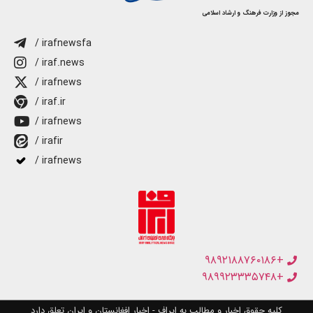
مجوز از وزارت فرهنگ و ارشاد اسلامی
/ irafnewsfa
/ iraf.news
/ irafnews
/ iraf.ir
/ irafnews
/ irafir
/ irafnews
+۹۸۹۲۱۸۸۷۶۰۱۸۶
+۹۸۹۹۲۳۳۳۵۷۴۸
کلیه حقوق اخبار و مطالب به ایراف - اخبار افغانستان و ایران تعلق دارد