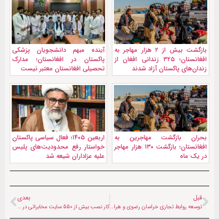
بازگشت بیش از ۲ هزار مهاجر به
آینده مبهم دانشجویان پزشکی
افغانستان؛ ۳۲۵ زندانی افغان از
پاکستان در افغانستان؛ مدارک
زندان‌های پاکستان آزاد شدند
تحصیلی افغانستان معتبر نیست
بحران بازگشت مهاجرین به
اربعین ۱۴۰۵؛ فعال سیاسی پاکستان
افغانستان؛ بازگشت ۱۳۰ هزار مهاجر
خواستار رفع محدودیت‌های پلیس
در یک ماه
علیه عزاداران شیعه شد
قبل
بعدی
توسعه روابط تجاری خراسان رضوی و هرات | هیئت اقتصادی ایران به افغانستان رفت
کار نصب بیش از ۵۵۰ سایت مخابراتی در افغانستان جریان دارد