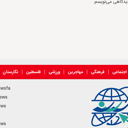
دیدگاهی می‌نویسم.
اجتماعی
فرهنگی
مهاجرین
ورزشی
فلسطین
نگارستان
ewsfa
news
ews
ews