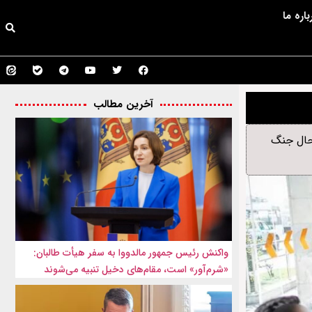
باره ما
آخرین مطالب
 حال جنگ
واکنش رئیس جمهور مالدووا به سفر هیأت طالبان:
«شرم‌آور» است، مقام‌های دخیل تنبیه می‌شوند