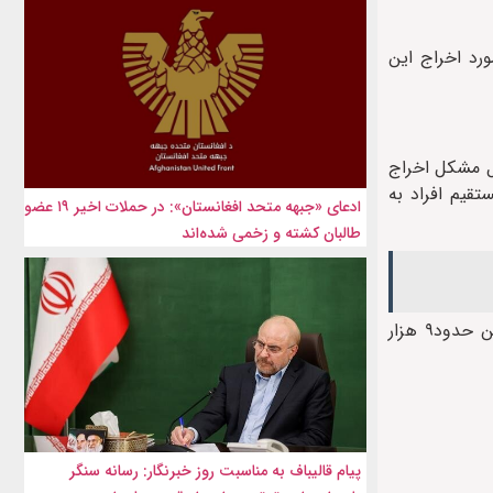
ورد اخراج این
حل مشکل اخراج
قیم افراد به
ادعای «جبهه متحد افغانستان»: در حملات اخیر ۱۹ عضو
طالبان کشته و زخمی شده‌اند
آژانس فدرال مهاجرت و پناهندگی گفته است بیش از ۲۱ هزار سوری در سال ۲۰۲۳ در اتریش درخواست پناهندگی داده اند. همچنین حدود۹ هزار
پیام قالیباف به مناسبت روز خبرنگار: رسانه سنگر