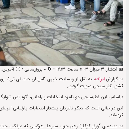
📅 انتشار: ۳ میزان ۱۴۰۳ ساعت ۱۲:۱۳ • 🔄 ۰ بروزرسانی • 🕒 آخرین: ۳ میزان ۱۴۰۳ ساعت ۱۳:۴۸
به گزارش
ایراف
کشور نظر سنجی صورت گرفت.
براساس این نظرسنجی دو نامزد انتخابات پارلمانی، “توبیاس شوایگر”
این در حالی است که دیگر نامزدان پیشتاز انتخابات پارلمانی اتریش
کرده‌اند.
به عقیده ی “ورنر کوگلر” رهبر حزب سبزها، هرکسی که مرتکب جن