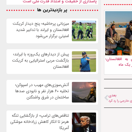
پاسداری از حقیقت و امتداد قدرت ملی است
پر بازدیدترین ها
میزبانی پرحاشیه؛ پنج دیدار کریکت
افغانستان و ایرلند با تدابیر شدید
امنیتی برگزار می‌شود
پیش از دیدارهای یک‌روزه با ایرلند؛
به افغانستان؛
بازگشت مربی استرالیایی به کریکت
افغانستان
آتش‌سوزی‌های مهیب در اسپوکن؛
تخلیه ۶۰ هزار نفر و نابودی صدها
بعدی
ساختمان در شرق واشنگتن
 خارجی را رد کرد
تناقض‌های ترامپ؛ از بازگشایی تنگه
هرمز تا انکار کاهش زرادخانه موشکی
آمریکا