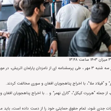
، به نقل از وبسایت خبری “اس ان دات ای تی”، روز سه شنبه ۳ مهر ، طی پرسشنامه ای از نامزدان پارلمان ا
 و “فیلاد ملا”، با اخراج پناهجویان افغان و سوری مخالفت کردند.
، از جمله “هربرت کیکل”، “کارل نهمر” و … با اخراج پناهجویان افغان 
ایات جدی شود، تمام حقوق حمایتی خود را از دست داده است، باید 