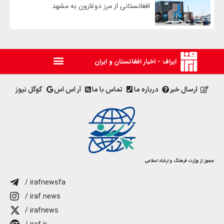
افغانستانی از مرز دوغارون به مشهد
ایراف - اخبار افغانستان و ایران
ارسال خبر
درباره ما
تماس با ما
آر اس اس
گوگل نیوز
مجوز از وزارت فرهنگ و ارشاد اسلامی
/ irafnewsfa
/ iraf.news
/ irafnews