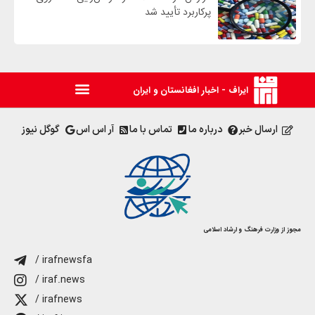
پرکاربرد تأیید شد
ایراف - اخبار افغانستان و ایران
ارسال خبر
درباره ما
تماس با ما
آر اس اس
گوگل نیوز
مجوز از وزارت فرهنگ و ارشاد اسلامی
/ irafnewsfa
/ iraf.news
/ irafnews