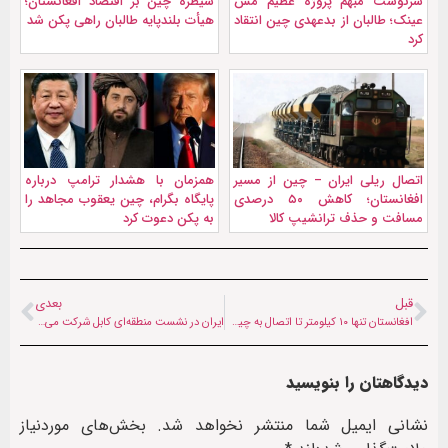
سرنوشت مبهم پروژه عظیم مس
سیطره چین بر اقتصاد افغانستان؛
عینک؛ طالبان از بدعهدی چین انتقاد
هیأت بلندپایه طالبان راهی پکن شد
کرد
اتصال ریلی ایران – چین از مسیر
همزمان با هشدار ترامپ درباره
افغانستان؛ کاهش ۵۰ درصدی
پایگاه بگرام، چین یعقوب مجاهد را
مسافت و حذف ترانشیپ کالا
به پکن دعوت کرد
قبل
بعدی
افغانستان تنها ۱۰ کیلومتر تا اتصال به چین فاصله دارد
ایران در نشست منطقه‌ای کابل شرکت می‌کند
دیدگاهتان را بنویسید
نشانی ایمیل شما منتشر نخواهد شد.
بخش‌های موردنیاز