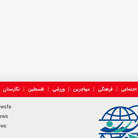
اجتماعی
فرهنگی
مهاجرین
ورزشی
فلسطین
نگارستان
ewsfa
news
ews