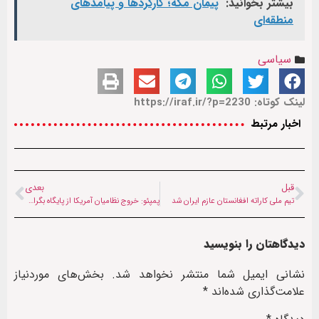
بیشتر بخوانید:
پیمان مکه؛ کارکردها و پیامدهای
منطقه‌ای
سیاسی
لینک کوتاه: https://iraf.ir/?p=2230
اخبار مرتبط
قبل
بعدی
تیم ملی کاراته افغانستان عازم ایران شد
پمپئو: خروج نظامیان آمریکا از پایگاه بگرام فاجعه بود
دیدگاهتان را بنویسید
نشانی ایمیل شما منتشر نخواهد شد.
بخش‌های موردنیاز
علامت‌گذاری شده‌اند
*