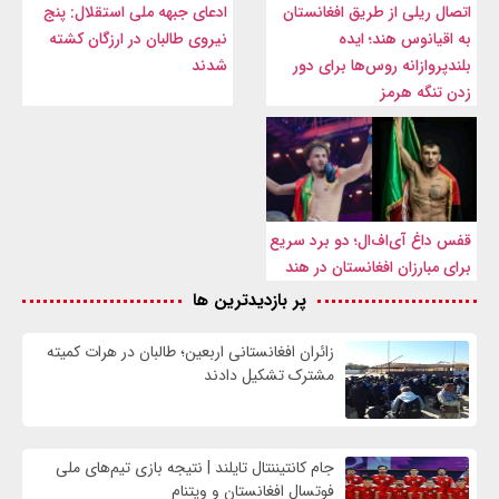
اتصال ریلی از طریق افغانستان
ادعای جبهه ملی استقلال: پنج
به اقیانوس هند؛ ایده
نیروی طالبان در ارزگان کشته
بلندپروازانه روس‌ها برای دور
شدند
زدن تنگه هرمز
قفس داغ آی‌اف‌ال؛ دو برد سریع
برای مبارزان افغانستان در هند
پر بازدیدترین ها
زائران افغانستانی اربعین؛ طالبان در هرات کمیته
مشترک تشکیل دادند
جام کانتیننتال تایلند | نتیجه بازی تیم‌های ملی
فوتسال افغانستان و ویتنام