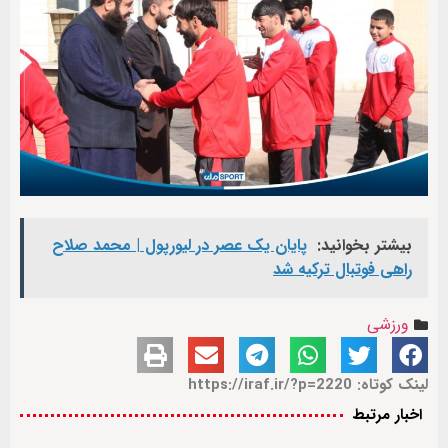
بیشتر بخوانید:
پایان یک عصر در لیورپول | محمد صلاح
راهی فوتبال ترکیه شد
ورزشی
لینک کوتاه: https://iraf.ir/?p=2220
اخبار مرتبط