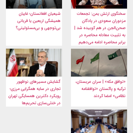
سخنگوی ارتش یمن: تجمعات
شیعیان افغانستان؛ غایبان
مزدوران سعودی در پادگان
همیشگی اربعین یا قربانی
صحن‌الجن در هم کوبیده شد |
بی‌توجهی و بی‌مسئولیتی؟
به تثبیت معادله محاصره در
برابر محاصره ادامه می‌دهیم
«توافق مکه» | سران عربستان،
گشایش مسیرهای نوظهور
ترکیه و پاکستان «توافقنامه
تجاری در سایه همگرایی مرزی؛
نظامی» امضا کردند
رویکرد دکترین همسایگی تهران
در خنثی‌سازی تحریم‌ها