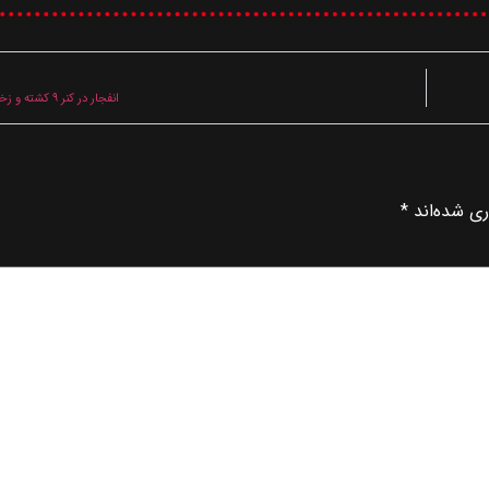
انفجار در کنر ۹ کشته و زخمی برجای گذاشت
ری شده‌اند
*