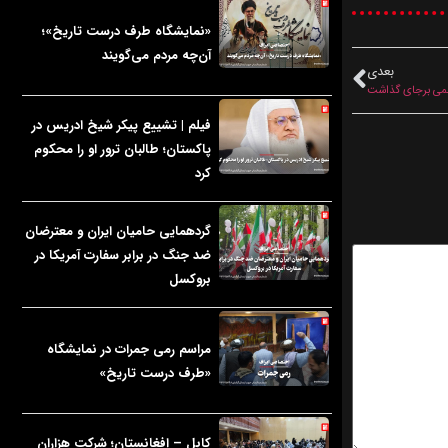
«نمایشگاه طرف درست تاریخ»؛
آن‌چه مردم می‌گویند
بعدی
فیلم | تشییع پیکر شیخ ادریس در
پاکستان؛ طالبان ترور او را محکوم
کرد
گردهمایی حامیان ایران و معترضان
ضد جنگ در برابر سفارت آمریکا در
بروکسل
مراسم رمی جمرات در نمایشگاه
«طرف درست تاریخ»
کابل – افغانستان؛ شرکت هزاران