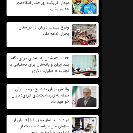
میدان کریکت زیر فشار انتقادهای
حقوق بشری
وقوع سیلاب دوباره در نورستان |
بحران ادامه دارد
۲۴ ساعته شدن پایانه‌های مرزی؛ گام
بلند ایران و پاکستان برای دستیابی به
تجارت ۱۰ میلیارد دلاری
واکنش تهران به طرح ترامپ برای
حمله به زیرساخت‌های انرژی: تاوان
خواهید داد
در دیدار با نماینده یوناما | طالبان از
سازمان ملل خواست حمایت از
زندان‌ها را گسترش دهد