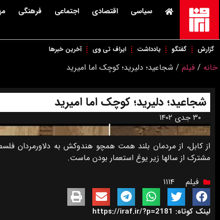
سیاسی
اقتصادی
اجتماعی
فرهنگی
مه
گزارش
گفتگو
یادداشت
ایراف تی وی
آخرین خبرها
خانه
/
فیلم
/
شجاعید؛ دلیرید؛ کوچک اما امیرید
شجاعید؛ دلیرید؛ کوچک اما امیرید
۳۰ جدی ۱۴۰۲
از کابل، از مردمان بلند همت همچو هندوکش به دلاورمردان فل
مشترک از سالها زیر یوغ استعمار بودن ماست.
فیلم
۱۱۱۴
لینک کوتاه: https://iraf.ir/?p=2181