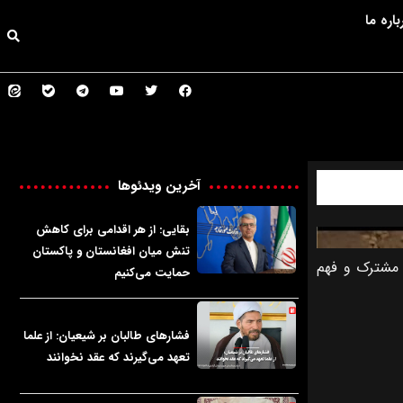
باره ما
آخرین ویدئوها
بقایی: از هر اقدامی برای کاهش
تنش میان افغانستان و پاکستان
 مشترک و فهم
حمایت می‌کنیم
فشارهای طالبان بر شیعیان: از علما
تعهد می‌گیرند که عقد نخوانند