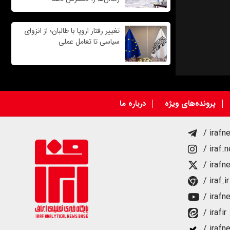
تغییر رفتار اروپا با طالبان؛ از انزوای
سیاسی تا تعامل عملی
پرونده‌های ویژه
درباره ما
/ irafn
/ iraf.
/ irafn
/ iraf.ir
/ irafn
/ irafir
/ irafn