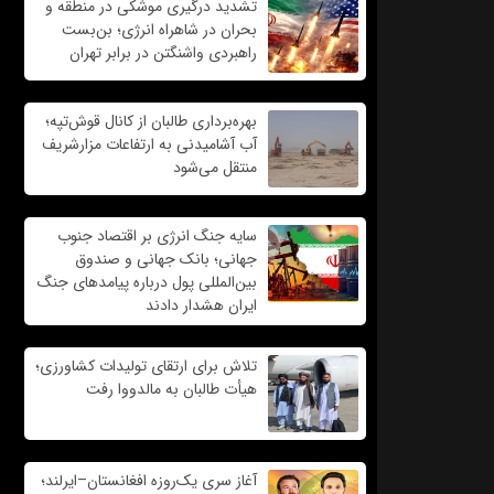
تشدید درگیری موشکی در منطقه و
بحران در شاهراه انرژی؛ بن‌بست
راهبردی واشنگتن در برابر تهران
بهره‌برداری طالبان از کانال قوش‌تپه؛
آب آشامیدنی به ارتفاعات مزارشریف
منتقل می‌شود
سایه جنگ انرژی بر اقتصاد جنوب
جهانی؛ بانک جهانی و صندوق
بین‌المللی پول درباره پیامدهای جنگ
ایران هشدار دادند
تلاش برای ارتقای تولیدات کشاورزی؛
هیأت طالبان به مالدووا رفت
آغاز سری یک‌روزه افغانستان–ایرلند؛