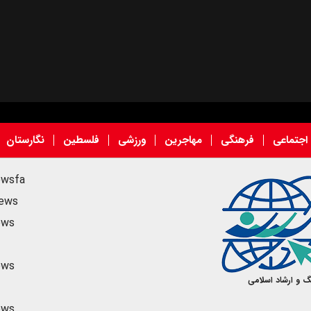
اجتماعی
فرهنگی
مهاجرین
ورزشی
فلسطین
نگارستان
ewsfa
news
ews
ews
گ و ارشاد اسلامی
ews