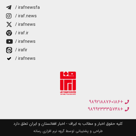
/ irafnewsfa
/ iraf.news
/ irafnews
/ iraf.ir
/ irafnews
/ irafir
/ irafnews
+۹۸۹۲۱۸۸۷۶۰۱۸۶
+۹۸۹۹۲۳۳۳۵۷۴۸
کلیه حقوق اخبار و مطالب به ایراف - اخبار افغانستان و ایران تعلق دارد
طراحی و پشتیبانی توسط گروه نرم افزاری رسانه