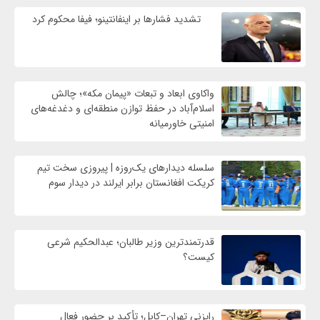
تشدید فشارها بر اینفانتینو؛ فیفا محکوم کرد
واکاوی ابعاد و تبعات «پیمان مکه»؛ چالش
اسلام‌آباد در حفظ توازن منطقه‌ای و دغدغه‌های
امنیتی خاورمیانه
سلسله دیدارهای یک‌روزه | پیروزی سخت تیم
کریکت افغانستان برابر ایرلند در دیدار سوم
قدرتمندترین وزیر طالبان؛ عبدالحکیم شرعی
کیست؟
رایزنی تهران–کابل؛ تأکید بر حضور فعال