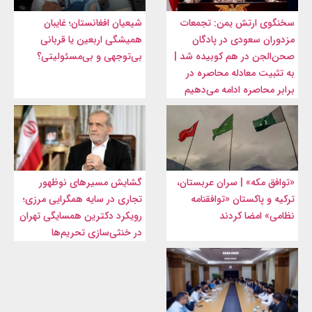
سخنگوی ارتش یمن: تجمعات
شیعیان افغانستان؛ غایبان
مزدوران سعودی در پادگان
همیشگی اربعین یا قربانی
صحن‌الجن در هم کوبیده شد |
بی‌توجهی و بی‌مسئولیتی؟
به تثبیت معادله محاصره در
برابر محاصره ادامه می‌دهیم
«توافق مکه» | سران عربستان،
گشایش مسیرهای نوظهور
ترکیه و پاکستان «توافقنامه
تجاری در سایه همگرایی مرزی؛
نظامی» امضا کردند
رویکرد دکترین همسایگی تهران
در خنثی‌سازی تحریم‌ها