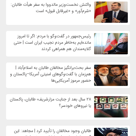
واکنش نخست‌وزیر مالدووا به سفر هیأت طالبان:
«شرم‌آور» و «غیرقابل قبول» است
رئیس‌جمهور در گفت‌وگو با مردم: اگر تا امروز
مانده‌ایم به‌خاطر مردم نجیب ایران است | حتی
گلایه‌مندان هم همراهی کردند
سفر بحث‌برانگیز مخالفان طالبان به اسلام‌آباد |
هم‌زمان با گفت‌وگوهای امنیتی آمریکا–پاکستان و
حضور مرموز آمریکایی‌ها
۲۸ سال بعد از جنایت مزارشریف؛ طالبان، پاکستان
یا نیروهای خودسر؟
طالبان وجود مخالفان را تأیید کرد | مجاهد: این