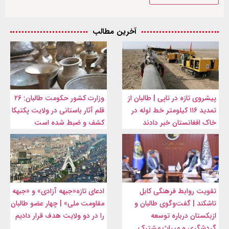
آخرین مطالب
پیشروی تازه در تاپی | طالبان از
وزارت کشور حکومت طالبان: ۲۶
تمدید ۱۱۶ کیلومتر خط لوله در
قلم آثار باستانی در ولایت پکتیکا
خاک افغانستان خبر دادند
کشف و ضبط شده است
تقویت روابط فرهنگی کابل
ادعای تازه«جبهه آزادی» و «جبهه
تاشکند | گفت‌وگوی طالبان و
مقاومت ملی» | چهار عضو طالبان
ازبکستان درباره توسعه
را در دو ولایت هدف قرار دادیم
گردشگری و میراث مشترک