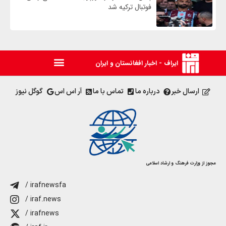
فوتبال ترکیه شد
ایراف - اخبار افغانستان و ایران
ارسال خبر
درباره ما
تماس با ما
آر اس اس
گوگل نیوز
مجوز از وزارت فرهنگ و ارشاد اسلامی
/ irafnewsfa
/ iraf.news
/ irafnews