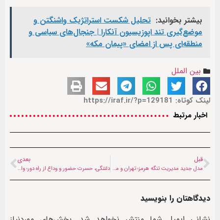
بیشتر بخوانید:
تحلیل شکست استراتژیک واشنگتن و
موضع‌گیری تند اپوزیسیون آنکارا | جنجال‌های سیاسی و
منطقه‌ای پس از امضای «پیمان مکه»
بین الملل
لینک کوتاه: https://iraf.ir/?p=129181
اخبار مرتبط
قبل
بعدی
مدل جدید مدیریت تنگه هرمز؛ تهران و مسقط به‌دنبال سازوکار مشترک دریایی
دلتنگی، حسرت حضور و وداع از راه دور؛ واکنش کاربران افغانستانی به مراسم تشییع رهبر شهید امت
دیدگاهتان را بنویسید
نشانی ایمیل شما منتشر نخواهد شد.
بخش‌های موردنیاز