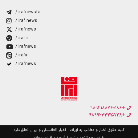
/ irafnewsfa
/ iraf.news
/ irafnews
/ iraf.ir
/ irafnews
/ irafir
/ irafnews
+۹۸۹۲۱۸۸۷۶۰۱۸۶
+۹۸۹۹۲۳۳۳۵۷۴۸
کلیه حقوق اخبار و مطالب به ایراف - اخبار افغانستان و ایران تعلق دارد
طراحی و پشتیبانی توسط گروه نرم افزاری رسانه