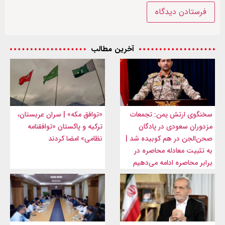
آخرین مطالب
سخنگوی ارتش یمن: تجمعات
«توافق مکه» | سران عربستان،
مزدوران سعودی در پادگان
ترکیه و پاکستان «توافقنامه
صحن‌الجن در هم کوبیده شد |
نظامی» امضا کردند
به تثبیت معادله محاصره در
برابر محاصره ادامه می‌دهیم