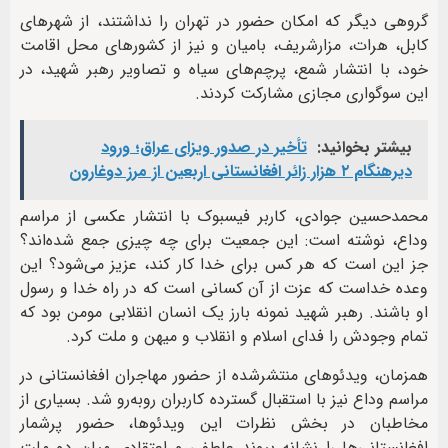
گروهی دیگر که امکان حضور در تهران را نداشتند، از شهرهای
کابل، هرات، مزارشریف، بامیان و نیز از کشورهای محل اقامت
خود، با انتشار شمع، پرچم‌های سیاه و تصاویر رهبر شهید، در
این سوگواری مجازی مشارکت کردند.
بیشتر بخوانید:
تأخیر در صدور ویزای عراق؛ ورود
دیرهنگام ۲ هزار زائر افغانستانی اربعین از مرز دوغارون
محمدحسین جوادی، کاربر فیسبوک با انتشار عکسی از مراسم
وداع، نوشته است: این جمعیت برای چه چیزی جمع شده‌اند؟
جز این است که هر کس برای خدا کار کند، عزیز می‌شود؟ این
وعده خداست که عزت از آن کسانی است که در راه خدا و رسول
او باشند. رهبر شهید نمونه بارز یک انسان انقلابی مومن بود که
تمام وجودش را فدای اسلام و انقلاب و میهن و ملت کرد.
همزمان، ویدئوهای منتشرشده از حضور مهاجران افغانستانی در
مراسم وداع نیز با استقبال گسترده کاربران روبه‌رو شد. بسیاری از
مخاطبان در بخش نظرات این ویدئوها، حضور پرشمار
افغانستانی‌ها را نشانه پیوند عاطفی و اعتقادی میان دو ملت