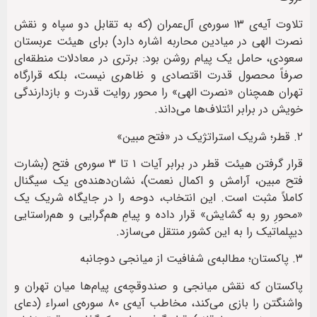
تلاوت آیه‌ی ۱۳ سوره‌ی آل‌عمران (که به تقابل دو سپاه و نقش
نصرت الهی در میادین محاربه اشاره دارد) برای هیئت عربستان
سعودی، حامل یک پیام روشن بود: برتری در معادلات منطقه‌ای
صرفاً محصول قدرت اقتصادی و ظاهری نیست، بلکه قرارگاه
تهران همچنان «نصرت الهی» را محور روایت قدرت و بازدارندگی
خویش در برابر ائتلاف‌ها می‌داند.
۲. قطر؛ شریک استراتژیک در «فتح مبین»
قرار گرفتن هیئت قطر در برابر آیات ۱ تا ۳ سوره‌ی فتح (بشارت
فتح مبین، آرامش و اکمال نعمت)، نشان‌دهنده‌ی یک سیگنال
کاملاً مثبت است. این انتخاب، دوحه را در جایگاه شریک یک
«محورِ رو به گشایش» قرار داده و پیامِ هم‌گرایی و هم‌راستایی
دیپلماتیک را به این کشور منتقل می‌سازد.
۳. پاکستان؛ مطالبه‌ی شفافیت از میانجی دوجانبه
پاکستان که نقش میانجی و صندوقچه‌ی پیام‌ها میان تهران و
واشنگتن را بازی می‌کند، مخاطب آیه‌ی ۸۰ سوره‌ی اسراء (دعای