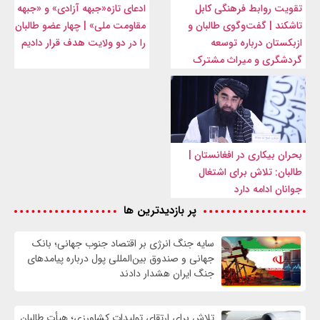
تقویت روابط فرهنگی کابل
ادعای تازه«جبهه آزادی» و «جبهه
تاشکند | گفت‌وگوی طالبان و
مقاومت ملی» | چهار عضو طالبان
ازبکستان درباره توسعه
را در دو ولایت هدف قرار دادیم
گردشگری و میراث مشترک
بحران بیکاری در افغانستان |
طالبان: تلاش برای اشتغال
جوانان ادامه دارد
پر بازدیدترین ها
سایه جنگ انرژی بر اقتصاد جنوب جهانی؛ بانک
جهانی و صندوق بین‌المللی پول درباره پیامدهای
جنگ ایران هشدار دادند
تلاش برای ارتقای تولیدات کشاورزی؛ هیأت طالبان