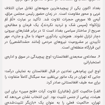
بغداد اکنون یکی از پیچیده‌ترین جبهه‌های تقابل میان ائتلاف
غربی و محور مقاومت است. در زمان حضور رئیس مجلس عراق،
آیه‌ی ۱۵ سوره‌ی حجرات تلاوت شد. تأکید بر عبارت «ثُمَّ لَمْ
يَرْتَابُوا» (سپس شک و تردید نکردند)، یک فرمان و مطالبه‌ی
صریح از ساختار سیاسی بغداد است تا در برابر فشارهای بیرونی
دچار تزلزل نشوند. هم‌زمان، یادآوری «جهاد با مال و جان»، مهر
تأییدی بر مشروعیت نیروهای مردمی (مانند حشدالشعبی) در
این قرارگاه منطقه‌ای است.
۶. معادله‌ی سه‌بعدی افغانستان؛ اوج پیچیدگی در سوق و اداره‌ی
استخباراتی
اوج این پیام‌دهی نمادین در قبال افغانستان به نمایش درآمد؛
جایی که تهران در یک مانور بی‌نظیر، سه سیگنال کاملاً متفاوت را
برای سه طیف افغانستانی صادر کرد:
الف) حاکمیت کابل (طالبان): تلاوت آیات «فتح مبین» برای این
هیئت، پیامی از جنس تثبیت بود. این انتخاب نشان می‌دهد که
تهران، حاکمیت فعلی را به عنوان یک «بازیگر تثبیت‌شده‌ی