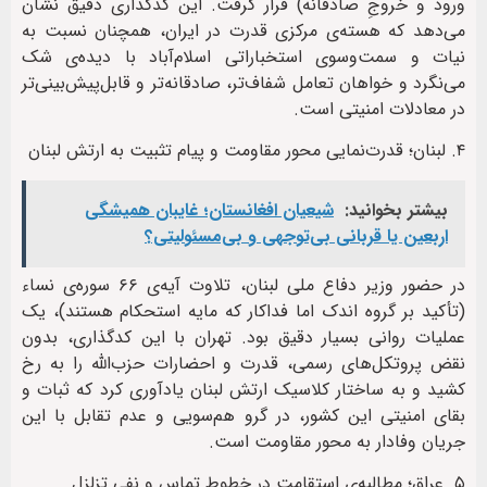
ورود و خروجِ صادقانه) قرار گرفت. این کدگذاری دقیق نشان
می‌دهد که هسته‌ی مرکزی قدرت در ایران، همچنان نسبت به
نیات و سمت‌وسوی استخباراتی اسلام‌آباد با دیده‌ی شک
می‌نگرد و خواهان تعامل شفاف‌تر، صادقانه‌تر و قابل‌پیش‌بینی‌تر
در معادلات امنیتی است.
۴. لبنان؛ قدرت‌نمایی محور مقاومت و پیام تثبیت به ارتش لبنان
بیشتر بخوانید:
شیعیان افغانستان؛ غایبان همیشگی
اربعین یا قربانی بی‌توجهی و بی‌مسئولیتی؟
در حضور وزیر دفاع ملی لبنان، تلاوت آیه‌ی ۶۶ سوره‌ی نساء
(تأکید بر گروه اندک اما فداکار که مایه استحکام هستند)، یک
عملیات روانی بسیار دقیق بود. تهران با این کدگذاری، بدون
نقض پروتکل‌های رسمی، قدرت و احضارات حزب‌الله را به رخ
کشید و به ساختار کلاسیک ارتش لبنان یادآوری کرد که ثبات و
بقای امنیتی این کشور، در گرو هم‌سویی و عدم تقابل با این
جریان وفادار به محور مقاومت است.
۵. عراق؛ مطالبه‌ی استقامت در خطوط تماس و نفی تزلزل