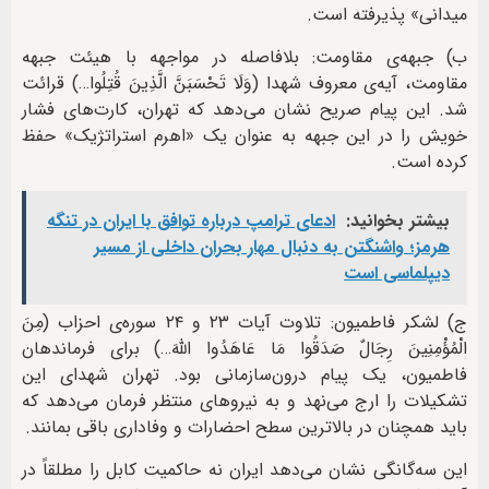
میدانی» پذیرفته است.
ب) جبهه‌ی مقاومت: بلافاصله در مواجهه با هیئت جبهه
مقاومت، آیه‌ی معروف شهدا (وَلَا تَحْسَبَنَّ الَّذِينَ قُتِلُوا…) قرائت
شد. این پیام صریح نشان می‌دهد که تهران، کارت‌های فشار
خویش را در این جبهه به عنوان یک «اهرم استراتژیک» حفظ
کرده است.
بیشتر بخوانید:
ادعای ترامپ درباره توافق با ایران در تنگه
هرمز؛ واشنگتن به دنبال مهار بحران داخلی از مسیر
دیپلماسی است
ج) لشکر فاطمیون: تلاوت آیات ۲۳ و ۲۴ سوره‌ی احزاب (مِنَ
الْمُؤْمِنِينَ رِجَالٌ صَدَقُوا مَا عَاهَدُوا اللَّهَ…) برای فرماندهان
فاطمیون، یک پیام درون‌سازمانی بود. تهران شهدای این
تشکیلات را ارج می‌نهد و به نیروهای منتظر فرمان می‌دهد که
باید همچنان در بالاترین سطح احضارات و وفاداری باقی بمانند.
این سه‌گانگی نشان می‌دهد ایران نه حاکمیت کابل را مطلقاً در